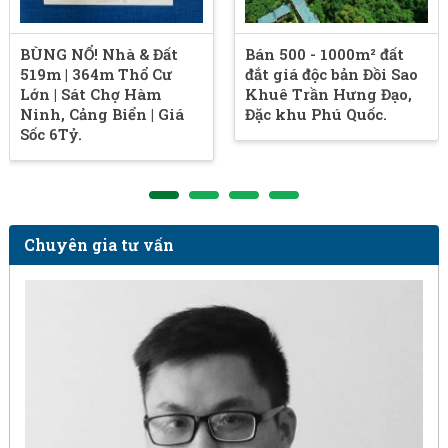
BÙNG NỔ! Nhà & Đất
Bán 500 - 1000m² đất
519m | 364m Thổ Cư
đắt giá độc bản Đồi Sao
Lớn | Sát Chợ Hàm
Khuê Trần Hưng Đạo,
Ninh, Cảng Biển | Giá
Đặc khu Phú Quốc.
Sốc 6Tỷ.
Chuyên gia tư vấn