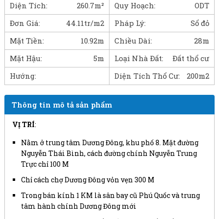
Diện Tích:
260.7m²
Quy Hoạch:
ODT
Đơn Giá:
44.11tr/m2
Pháp Lý:
Sổ đỏ
Mặt Tiền:
10.92m
Chiều Dài:
28m
Mặt Hậu:
5m
Loại Nhà Đất:
Đất thổ cư
Hướng:
Diện Tích Thổ Cư:
200m2
Thông tin mô tả sản phẩm
VỊ TRÍ
:
Nằm ở trung tâm Dương Đông, khu phố 8. Mặt đường
Nguyễn Thái Bình, cách đường chính Nguyễn Trung
Trực chỉ 100 M
Chỉ cách chợ Dương Đông vỏn vẹn 300 M
Trong bán kính 1 KM là sân bay cũ Phú Quốc và trung
tâm hành chính Dương Đông mới