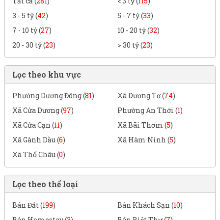
Tất cả (
281
)
< 3 tỷ (
115
)
3 - 5 tỷ (
42
)
5 - 7 tỷ (
33
)
7 - 10 tỷ (
27
)
10 - 20 tỷ (
32
)
20 - 30 tỷ (
23
)
> 30 tỷ (
23
)
Lọc theo khu vực
Phường Dương Đông (
81
)
Xã Dương Tơ (
74
)
Xã Cửa Dương (
97
)
Phường An Thới (
1
)
Xã Cửa Cạn (
11
)
Xã Bãi Thơm (
5
)
Xã Gành Dầu (
6
)
Xã Hàm Ninh (
5
)
Xã Thổ Châu (
0
)
Lọc theo thể loại
Bán Đất (
199
)
Bán Khách Sạn (
10
)
Bán Homestay (
3
)
Bán Biệt Thự (
7
)