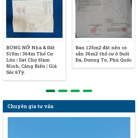
BÙNG NỔ! Nhà & Đất
Bán 125m2 đất nền có
519m | 364m Thổ Cư
sẵn 36m2 thổ cư ở Suối
Lớn | Sát Chợ Hàm
Đá, Dương Tơ, Phú Quốc
Ninh, Cảng Biển | Giá
Sốc 6Tỷ.
Chuyên gia tư vấn