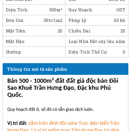
Diện Tích:
500m²
Quy Hoạch:
ODT
Đơn Giá:
30tr/1m2
Pháp Lý:
Sổ Đỏ
Mặt Tiền:
20
Chiều Dài:
25
Mặt Hậu:
Loại Nhà Đất:
cây lâu năm
Hướng:
Diện Tích Thổ Cư:
0
Thông tin mô tả sản phẩm
Bán 500 - 1000m² đất đắt giá độc bản Đồi
Sao Khuê Trần Hưng Đạo, Đặc khu Phú
Quốc.
Quy hoạch đất ở, sổ đỏ có sẵn giao dịch luôn.
Vị trí đất
nằm
trên đỉnh đồi view Trực diện biển Trần
:
Hưng Đạo. Là vị trí ngắm trọn Trần Hưng Đạo từ phía