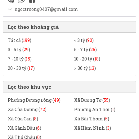
ngoctruong0407@gmail.com
Lọc theo khoảng giá
Tất cả (
199
)
< 3 tỷ (
90
)
3 - 5 tỷ (
29
)
5 - 7 tỷ (
26
)
7 - 10 tỷ (
15
)
10 - 20 tỷ (
18
)
20 - 30 tỷ (
17
)
> 30 tỷ (
13
)
Lọc theo khu vực
Phường Dương Đông (
49
)
Xã Dương Tơ (
55
)
Xã Cửa Dương (
72
)
Phường An Thới (
1
)
Xã Cửa Cạn (
8
)
Xã Bãi Thơm (
5
)
Xã Gành Dầu (
6
)
Xã Hàm Ninh (
3
)
Xã Thổ Châu (
0
)