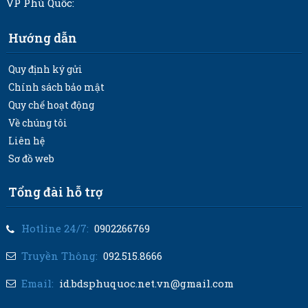
VP Phú Quốc:
Hướng dẫn
Quy định ký gửi
Chính sách bảo mật
Quy chế hoạt động
Về chúng tôi
Liên hệ
Sơ đồ web
Tổng đài hỗ trợ
Hotline 24/7:
0902266769
Truyền Thông:
092.515.8666
Email:
id.bdsphuquoc.net.vn@gmail.com