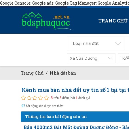
Google Console:
Google ads:
Google Tag Manager:
Google Analyti
TRANG CHỦ
Loại nhà đất
Trang Chủ
/
Nhà đất bán
Kênh mua bán nhà đất uy tín số 1 tại tại t
5
trên
5
điểm, bởi
1
đánh giá
97
bất động sản được tìm thấy
Thông tin bán bất động sản tại
Bán 4000m2 Đất Mặt Đường Dương Đông - Bắc 