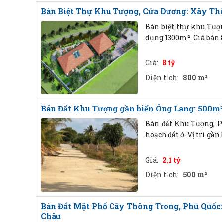
Bán Biệt Thự Khu Tượng, Cửa Dương: Xây Thô
Bán biệt thự khu Tượn
dụng 1300m². Giá bán 8
Giá:
8 tỷ
Diện tích:
800 m²
Bán Đất Khu Tượng gần biển Ông Lang: 500m²
Bán đất Khu Tượng, Ph
hoạch đất ở. Vị trí gầ
Giá:
2,1 tỷ
Diện tích:
500 m²
Bán Đất Mặt Phố Cây Thông Trong, Phú Quốc:
Châu