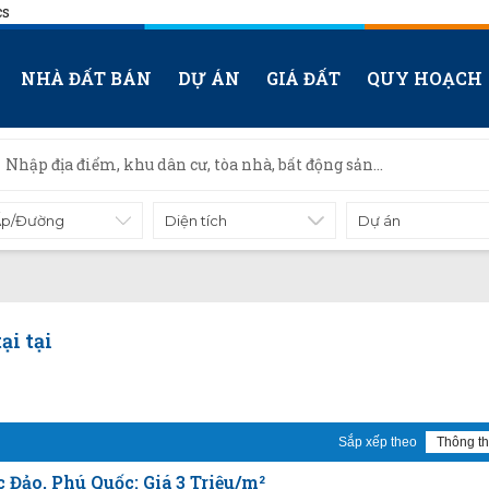
cs
NHÀ ĐẤT BÁN
DỰ ÁN
GIÁ ĐẤT
QUY HOẠCH
Diện tích
ại tại
Sắp xếp theo
Đảo, Phú Quốc: Giá 3 Triệu/m²