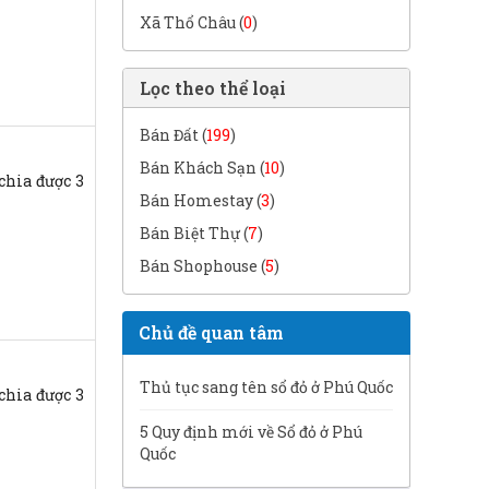
Xã Thổ Châu (
0
)
Lọc theo thể loại
Bán Đất (
199
)
Bán Khách Sạn (
10
)
chia được 3
Bán Homestay (
3
)
Bán Biệt Thự (
7
)
Bán Shophouse (
5
)
Chủ đề quan tâm
Thủ tục sang tên sổ đỏ ở Phú Quốc
chia được 3
5 Quy định mới về Sổ đỏ ở Phú
Quốc