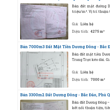
Bán đất mặt đường Dư
triệu/m². Vị trí thuận
Giá:
Liên hệ
Diện tích:
4275 m²
Bán 7000m3 Đất Mặt Tiền Dương Đông - Bắc Đả
Bán đất mặt tiền Dươn
Trung Trực kéo dài. Gi
Giá:
Liên hệ
Diện tích:
7000 m²
Bán 3300m2 Đất Dương Đông - Bắc Đảo, Phú Q
Bán đất Dương Đông – B
kết nối thuận tiện, ti