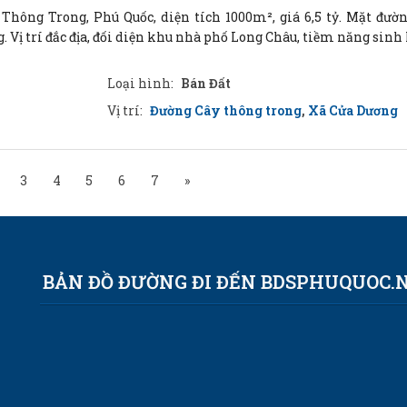
Thông Trong, Phú Quốc, diện tích 1000m², giá 6,5 tỷ. Mặt đườ
g. Vị trí đắc địa, đối diện khu nhà phố Long Châu, tiềm năng sinh 
Loại hình:
Bán Đất
Vị trí:
Đường Cây thông trong
,
Xã Cửa Dương
3
4
5
6
7
»
BẢN ĐỒ ĐƯỜNG ĐI ĐẾN BDSPHUQUOC.