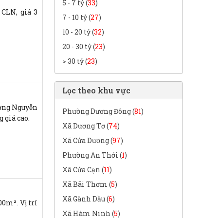
5 - 7 tỷ (
33
)
CLN, giá 3
7 - 10 tỷ (
27
)
10 - 20 tỷ (
32
)
20 - 30 tỷ (
23
)
> 30 tỷ (
23
)
Lọc theo khu vực
ường Nguyễn
Phường Dương Đông (
81
)
g giá cao.
Xã Dương Tơ (
74
)
Xã Cửa Dương (
97
)
Phường An Thới (
1
)
Xã Cửa Cạn (
11
)
Xã Bãi Thơm (
5
)
Xã Gành Dầu (
6
)
00m². Vị trí
Xã Hàm Ninh (
5
)