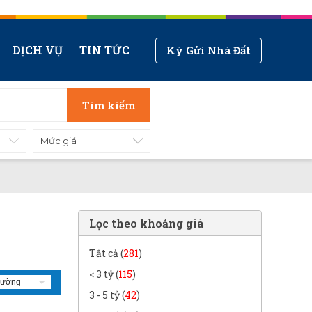
DỊCH VỤ
TIN TỨC
Ký Gửi Nhà Đất
Tìm kiếm
Mức giá
Lọc theo khoảng giá
Tất cả (
281
)
< 3 tỷ (
115
)
3 - 5 tỷ (
42
)