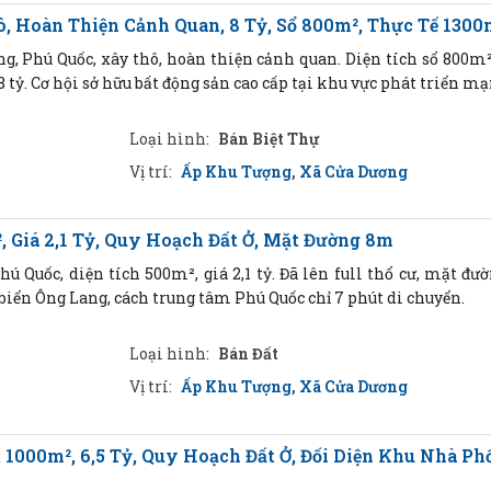
, Hoàn Thiện Cảnh Quan, 8 Tỷ, Sổ 800m², Thực Tế 1300
g, Phú Quốc, xây thô, hoàn thiện cảnh quan. Diện tích sổ 800m²,
 tỷ. Cơ hội sở hữu bất động sản cao cấp tại khu vực phát triển m
Loại hình:
Bán Biệt Thự
Vị trí:
Ấp Khu Tượng
,
Xã Cửa Dương
, Giá 2,1 Tỷ, Quy Hoạch Đất Ở, Mặt Đường 8m
ú Quốc, diện tích 500m², giá 2,1 tỷ. Đã lên full thổ cư, mặt đư
n biển Ông Lang, cách trung tâm Phú Quốc chỉ 7 phút di chuyển.
Loại hình:
Bán Đất
Vị trí:
Ấp Khu Tượng
,
Xã Cửa Dương
 1000m², 6,5 Tỷ, Quy Hoạch Đất Ở, Đối Diện Khu Nhà Ph