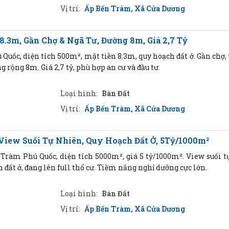
Vị trí:
Ấp Bến Tràm
,
Xã Cửa Dương
8.3m, Gần Chợ & Ngã Tư, Đường 8m, Giá 2,7 Tỷ
Quốc, diện tích 500m², mặt tiền 8.3m, quy hoạch đất ở. Gần chợ, 
 rộng 8m. Giá 2,7 tỷ, phù hợp an cư và đầu tư.
Loại hình:
Bán Đất
Vị trí:
Ấp Bến Tràm
,
Xã Cửa Dương
View Suối Tự Nhiên, Quy Hoạch Đất Ở, 5Tỷ/1000m²
Tràm Phú Quốc, diện tích 5000m², giá 5 tỷ/1000m². View suối t
h đất ở, đang lên full thổ cư. Tiềm năng nghỉ dưỡng cực lớn.
Loại hình:
Bán Đất
Vị trí:
Ấp Bến Tràm
,
Xã Cửa Dương