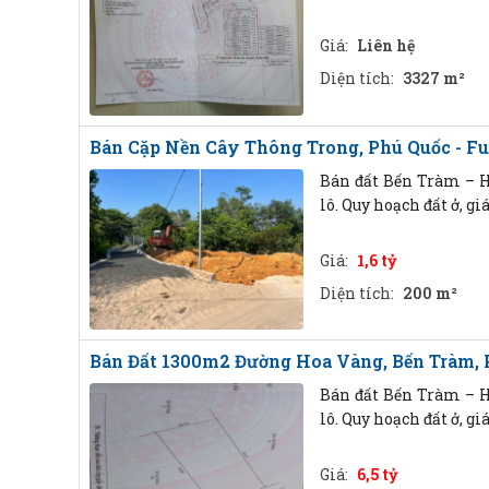
Giá:
Liên hệ
Diện tích:
3327 m²
Bán Cặp Nền Cây Thông Trong, Phú Quốc - Full
Bán đất Bến Tràm – Ho
lô. Quy hoạch đất ở, gi
Giá:
1,6 tỷ
Diện tích:
200 m²
Bán Đất 1300m2 Đường Hoa Vàng, Bến Tràm, Phú
Bán đất Bến Tràm – Ho
lô. Quy hoạch đất ở, gi
Giá:
6,5 tỷ