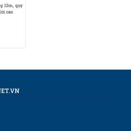
ng 12m, quy
lời cao.
NET.VN