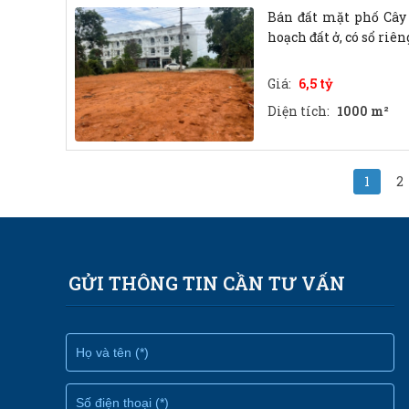
Bán đất mặt phố Cây 
hoạch đất ở, có sổ riên
Giá:
6,5 tỷ
Diện tích:
1000 m²
1
2
GỬI THÔNG TIN CẦN TƯ VẤN