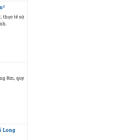
m²
 thực tế sử
ạnh.
ờng 8m, quy
ố Long