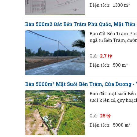
Diện tích:
1300 m²
Bán 500m2 Đất Bến Tràm Phú Quốc, Mặt Tiền 
Bán đất Bến Tràm Phú 
ngã tư Bến Tràm, đường
Giá:
2,7 tỷ
Diện tích:
500 m²
Bán 5000m² Mặt Suối Bến Tràm, Cửa Dương - 
Bán đất mặt suối Bến 
suối kiên cố, quy hoạc
Giá:
25 tỷ
Diện tích:
5000 m²