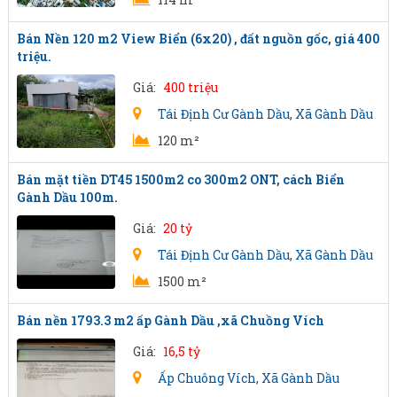
Bán Nền 120 m2 View Biển (6x20) , đất nguồn gốc, giá 400
triệu.
Giá:
400 triệu
Tái Định Cư Gành Dầu
,
Xã Gành Dầu
120 m²
Bán mặt tiền DT45 1500m2 co 300m2 ONT, cách Biển
Gành Dầu 100m.
Giá:
20 tỷ
Tái Định Cư Gành Dầu
,
Xã Gành Dầu
1500 m²
Bán nền 1793.3 m2 ấp Gành Dầu ,xã Chuồng Vích
Giá:
16,5 tỷ
Ấp Chuông Vích
,
Xã Gành Dầu