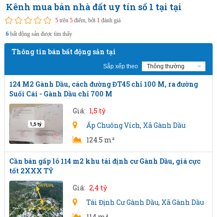
Kênh mua bán nhà đất uy tín số 1 tại tại
5
trên
5
điểm, bởi
1
đánh giá
6
bất động sản được tìm thấy
Thông tin bán bất động sản tại
Sắp xếp theo
124 M2 Gành Dầu, cách đường ĐT45 chỉ 100 M, ra đường
Suối Cái - Gành Dầu chỉ 700 M
Giá:
1,5 tỷ
Ấp Chuông Vích
,
Xã Gành Dầu
124.5 m²
Cần bán gấp lô 114 m2 khu tái định cư Gành Dầu, giá cực
tốt 2XXX TỶ
Giá:
2,4 tỷ
Tái Định Cư Gành Dầu
,
Xã Gành Dầu
114 m²