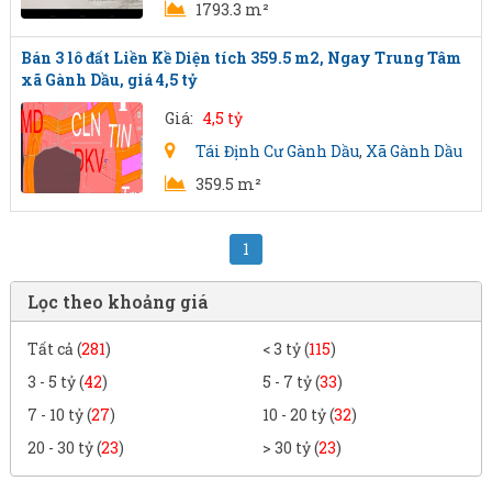
1793.3 m²
Bán 3 lô đất Liền Kề Diện tích 359.5 m2, Ngay Trung Tâm
xã Gành Dầu, giá 4,5 tỷ
Giá:
4,5 tỷ
Tái Định Cư Gành Dầu
,
Xã Gành Dầu
359.5 m²
1
Lọc theo khoảng giá
Tất cả (
281
)
< 3 tỷ (
115
)
3 - 5 tỷ (
42
)
5 - 7 tỷ (
33
)
7 - 10 tỷ (
27
)
10 - 20 tỷ (
32
)
20 - 30 tỷ (
23
)
> 30 tỷ (
23
)