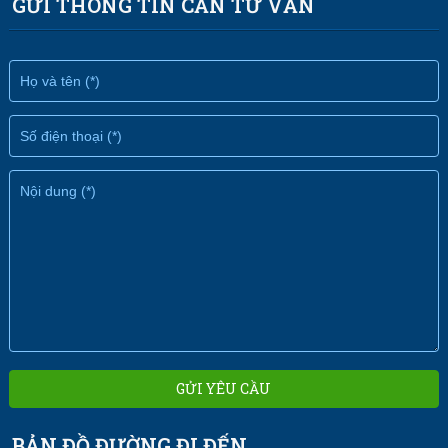
GỬI THÔNG TIN CẦN TƯ VẤN
BẢN ĐỒ ĐƯỜNG ĐI ĐẾN