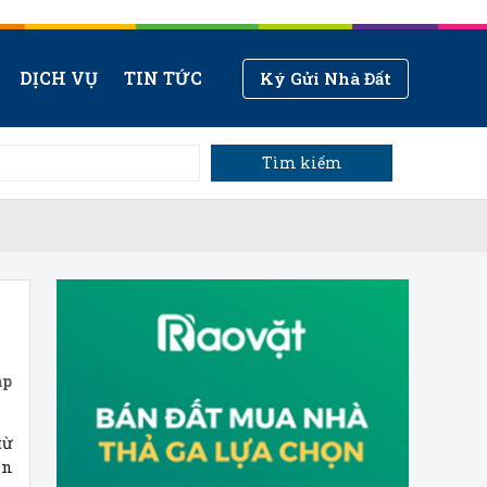
DỊCH VỤ
TIN TỨC
Ký Gửi Nhà Đất
Tìm kiếm
áp
từ
an