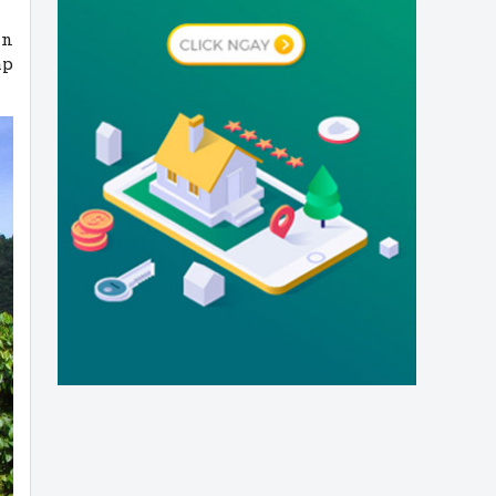
án
áp