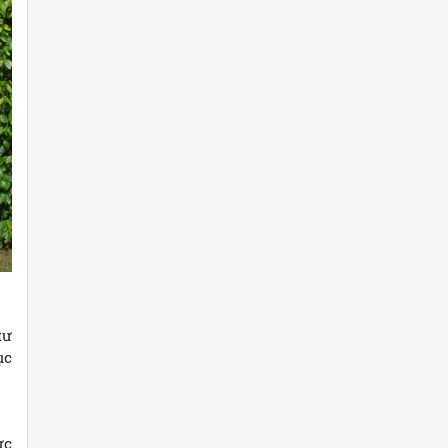
tư
ục
ực