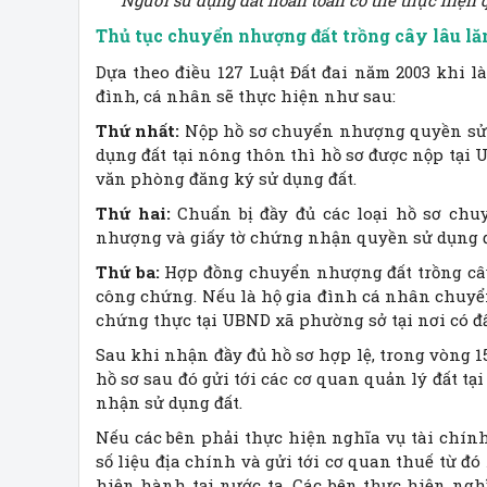
Người sử dụng đất hoàn toàn có thể thực hiện 
Thủ tục chuyển nhượng đất trồng cây lâu l
Dựa theo điều 127 Luật Đất đai năm 2003 khi 
đình, cá nhân sẽ thực hiện như sau:
Thứ nhất:
Nộp hồ sơ chuyển nhượng quyền sử 
dụng đất tại nông thôn thì hồ sơ được nộp tại 
văn phòng đăng ký sử dụng đất.
Thứ hai:
Chuẩn bị đầy đủ các loại hồ sơ ch
nhượng và giấy tờ chứng nhận quyền sử dụng đ
Thứ ba:
Hợp đồng chuyển nhượng đất trồng cây
công chứng. Nếu là hộ gia đình cá nhân chuyể
chứng thực tại UBND xã phường sở tại nơi có đấ
Sau khi nhận đầy đủ hồ sơ hợp lệ, trong vòng 
hồ sơ sau đó gửi tới các cơ quan quản lý đất t
nhận sử dụng đất.
Nếu các bên phải thực hiện nghĩa vụ tài chính
số liệu địa chính và gửi tới cơ quan thuế từ đ
hiện hành tại nước ta. Các bên thực hiện nghĩ