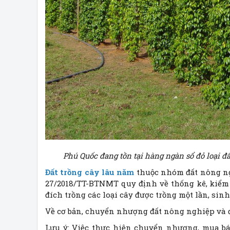
Phú Quốc đang tồn tại hàng ngàn sổ đỏ loại đ
Đất trồng cây lâu năm
thuộc nhóm đất nông ng
27/2018/TT-BTNMT quy định về thống kê, kiểm k
đích trồng các loại cây được trồng một lần, si
Về cơ bản, chuyển nhượng đất nông nghiệp và đ
Lưu ý: Việc thực hiện chuyển nhượng, mua bá