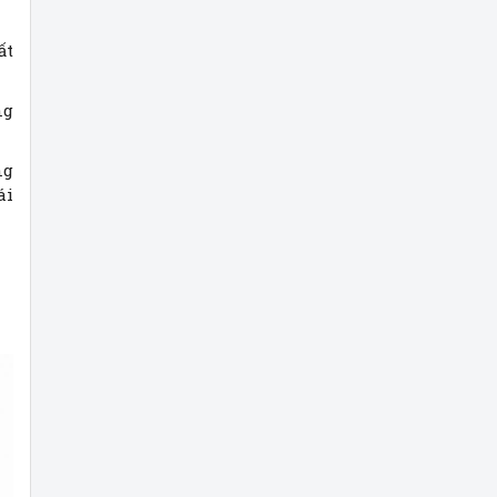
ất
ng
ng
ái