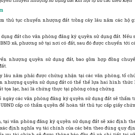
quyền chuyển nhượng sử dụng đất khi hội tụ đủ các điều kiện
ăm
làm thủ tục chuyển nhượng đất trồng cây lâu năm các hộ g
dụng đất cho văn phòng đăng ký quyền sử dụng đất. Nếu 
UBND xã, phương sở tại nơi có đất, sau đó được chuyển tới c
uyển nhượng quyền sử dụng đất, bao gồm hợp đồng chuy
ất.
 lâu năm phải được chứng nhận tại các văn phòng, tổ ch
n nhượng quyền sử dụng đất có thể thể lựa hai hình thức 
t tọa lạc, hai là chứng thực tại phòng công chứng.
15 ngày các văn phòng đăng ký quyền sử dụng đất sẽ thẩm t
ại UBND cấp có thẩm quyền để hoàn tất thủ tục cấp giấy chứ
, tại văn phòng đăng ký quyền sử dụng đất sẽ xác định th
ó xác định nghĩa vụ tài chính của các bên theo đúng quy đị
a vụ tài chính sẽ được thông báo đầy đủ và chi tiết tại v