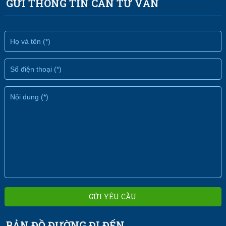
GỬI THÔNG TIN CẦN TƯ VẤN
BẢN ĐỒ ĐƯỜNG ĐI ĐẾN