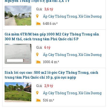
Nguyễn Trung Trực 5 P, giá chỉ 3,X TỶ
Giá:
3,6 tỷ
Ấp Cây Thông Trong
,
Xã Cửa Dương
648.6 m²
Giá mềm 6TR/M bán gấp 1000 M2 Cây Thông Trong sẵn
300 M thổ, cách trung tâm Phú Quốc chỉ 5 P
Giá:
6 tỷ
Ấp Cây Thông Trong
,
Xã Cửa Dương
1000.4 m²
Sinh lời cực cao : 500 m2 lô góc Cây Thông Trong, cách
trung tâm Phú Quốc chỉ 10 p, giá cực ngộp
Giá:
2,9 tỷ
Ấp Cây Thông Trong
,
Xã Cửa Dương
516 m²