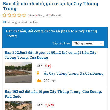
Bán đất chính chủ, giá rẻ tại tại Cây Thông
Trong
5
trên
5
điểm, bởi
2
đánh giá
10
bất động sản được tìm thấy
Bán đất nền, đất công, đất dự án phân lô ở Cây Thông
Trong
Sắp xếp theo
Bán 202,6m2 đất lô góc, có 50m2 thổ cư, mặt tiền Cây
Thông Trong, Cửa Dương
Giá:
5 tỷ
Ấp Cây Thông Trong
,
Xã Cửa Dương
202 m²
Bán 163 m2 đất nền lô góc Cây Thông Trong, Cửa Dương,
Phú Quốc
Giá:
2,6 tỷ