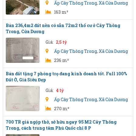
Ấp Cây Thông Trong
,
Xã Cửa Dương
163 m²
Bán 236,4m2 đất nền có sẵn 72m2 thổ cư ở Cây Thông
Trong, Cửa Dương
Giá:
2,5 tỷ
Ấp Cây Thông Trong
,
Xã Cửa Dương
236 m²
Bán đất tặng 7 phòng trọ đang kinh doanh tốt. Full 100%
Đất Ở, Giá Siêu Đẹp
Giá:
4 tỷ
Ấp Cây Thông Trong
,
Xã Cửa Dương
270 m²
700 TR giá ngộp thở, sở hữu ngay 95 M2 Cây Thông
Trong, cách trung tâm Phú Quốc chỉ 8 P