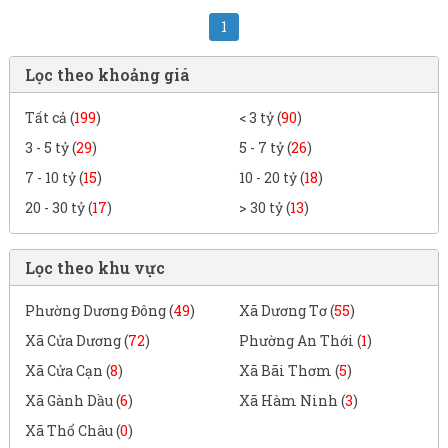
1
Lọc theo khoảng giá
Tất cả (
199
)
< 3 tỷ (
90
)
3 - 5 tỷ (
29
)
5 - 7 tỷ (
26
)
7 - 10 tỷ (
15
)
10 - 20 tỷ (
18
)
20 - 30 tỷ (
17
)
> 30 tỷ (
13
)
Lọc theo khu vực
Phường Dương Đông (
49
)
Xã Dương Tơ (
55
)
Xã Cửa Dương (
72
)
Phường An Thới (
1
)
Xã Cửa Cạn (
8
)
Xã Bãi Thơm (
5
)
Xã Gành Dầu (
6
)
Xã Hàm Ninh (
3
)
Xã Thổ Châu (
0
)