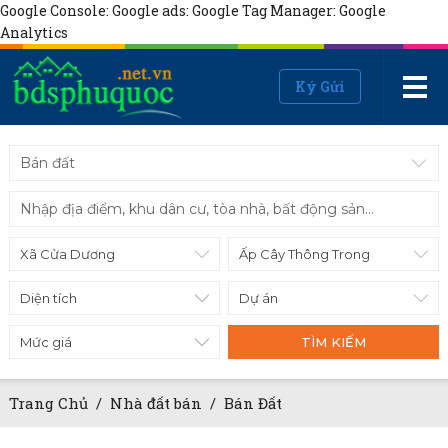
Google Console:
Google ads:
Google Tag Manager:
Google
Analytics
Ký Gửi
Bán đất
Diện tích
Mức giá
TÌM KIẾM
Trang Chủ
/
Nhà đất bán
/
Bán Đất