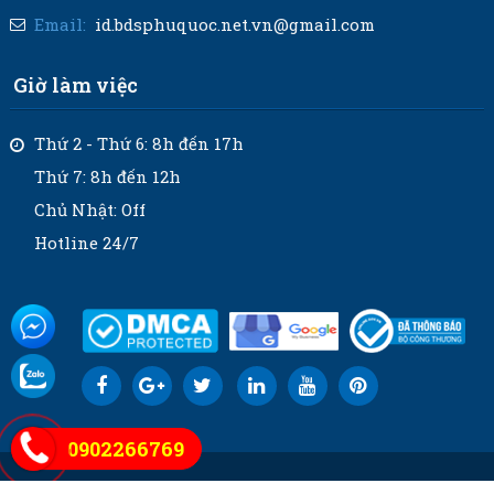
Email:
id.bdsphuquoc.net.vn@gmail.com
Giờ làm việc
Thứ 2 - Thứ 6: 8h đến 17h
Thứ 7: 8h đến 12h
Chủ Nhật: Off
Hotline 24/7
0902266769
Thiết kế © 2021
bdsphuquoc.net.vn