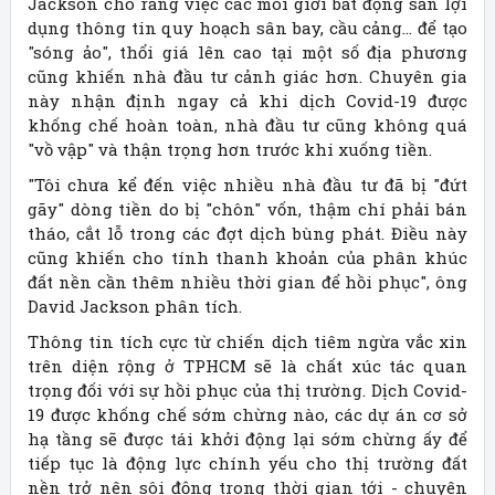
Jackson cho rằng việc các môi giới bất động sản lợi
dụng thông tin quy hoạch sân bay, cầu cảng… để tạo
"sóng ảo", thổi giá lên cao tại một số địa phương
cũng khiến nhà đầu tư cảnh giác hơn. Chuyên gia
này nhận định ngay cả khi dịch Covid-19 được
khống chế hoàn toàn, nhà đầu tư cũng không quá
"vồ vập" và thận trọng hơn trước khi xuống tiền.
"Tôi chưa kể đến việc nhiều nhà đầu tư đã bị "đứt
gãy" dòng tiền do bị "chôn" vốn, thậm chí phải bán
tháo, cắt lỗ trong các đợt dịch bùng phát. Điều này
cũng khiến cho tính thanh khoản của phân khúc
đất nền cần thêm nhiều thời gian để hồi phục", ông
David Jackson phân tích.
Thông tin tích cực từ chiến dịch tiêm ngừa vắc xin
trên diện rộng ở TPHCM sẽ là chất xúc tác quan
trọng đối với sự hồi phục của thị trường. Dịch Covid-
19 được khống chế sớm chừng nào, các dự án cơ sở
hạ tầng sẽ được tái khởi động lại sớm chừng ấy để
tiếp tục là động lực chính yếu cho thị trường đất
nền trở nên sôi động trong thời gian tới - chuyên