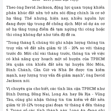
Theo ông David Jackson, động lực quan trọng khiến
phân khúc đất nền trở nên sôi động chính là cơ sở
hạ tầng. Thế nhưng, hiện nay, nhiều nguồn lực
đang được tập trung để chống dịch. Một số dự án cơ
sở hạ tầng trọng điểm đã tạm ngừng thi công hoặc
thi công không đạt như tiến độ đề ra.
"Trong tháng 5, chúng tôi ghi nhận lượng thông tin
truy vấn về đất nền giảm từ 15 - 20% so với tháng
trước đó. Mới chỉ vài tháng trước, thông tin về việc
có khả năng quy hoạch một số huyện của TPHCM
lên quận còn khiến đất nền tại huyện Hóc Môn,
Bình Chánh, Cần Giờ và Nhà Bè được tìm kiếm
mạnh, nay lượng truy vấn đã giảm mạnh", ông David
Jackson nói.
Vị chuyên gia cho biết, các tỉnh lân cận TPHCM như
Bình Dương, Đồng Nai, Long An hay Bà Rịa - Vũng
Tàu, cũng ghi nhận thông tin tìm kiếm về đất nền
giảm từ 10-12% trong giai đoạn từ tháng 4 đến tháng
5. Trong số các tỉnh thành này, Long An đang ghi