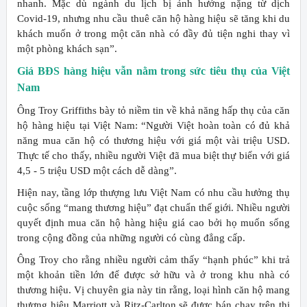
nhanh. Mặc dù ngành du lịch bị ảnh hưởng nặng từ dịch
Covid-19, nhưng nhu cầu thuê căn hộ hàng hiệu sẽ tăng khi du
khách muốn ở trong một căn nhà có đầy đủ tiện nghi thay vì
một phòng khách sạn”.
Giá BĐS hàng hiệu vẫn nằm trong sức tiêu thụ của Việt
Nam
Ông Troy Griffiths bày tỏ niềm tin về khả năng hấp thụ của căn
hộ hàng hiệu tại Việt Nam: “Người Việt hoàn toàn có đủ khả
năng mua căn hộ có thương hiệu với giá một vài triệu USD.
Thực tế cho thấy, nhiều người Việt đã mua biệt thự biển với giá
4,5 - 5 triệu USD một cách dễ dàng”.
Hiện nay, tầng lớp thượng lưu Việt Nam có nhu cầu hưởng thụ
cuộc sống “mang thương hiệu” đạt chuẩn thế giới. Nhiều người
quyết định mua căn hộ hàng hiệu giá cao bởi họ muốn sống
trong cộng đồng của những người có cùng đẳng cấp.
Ông Troy cho rằng nhiều người cảm thấy “hạnh phúc” khi trả
một khoản tiền lớn để được sở hữu và ở trong khu nhà có
thương hiệu. Vị chuyên gia này tin rằng, loại hình căn hộ mang
thương hiệu Marriott và Ritz-Carlton sẽ được bán chạy trên thị