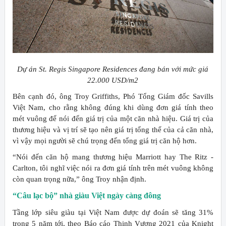
Dự án St. Regis Singapore Residences đang bán với mức giá
22.000 USD/m2
Bên cạnh đó, ông Troy Griffiths, Phó Tổng Giám đốc Savills
Việt Nam, cho rằng không đúng khi dùng đơn giá tính theo
mét vuông để nói đến giá trị của một căn nhà hiệu. Giá trị của
thương hiệu và vị trí sẽ tạo nên giá trị tổng thể của cả căn nhà,
vì vậy mọi người sẽ chú trọng đến tổng giá trị căn hộ hơn.
“Nói đến căn hộ mang thương hiệu Marriott hay The Ritz -
Carlton, tôi nghĩ việc nói ra đơn giá tính trên mét vuông không
còn quan trọng nữa,” ông Troy nhận định.
“Câu lạc bộ” nhà giàu Việt ngày càng đông
Tầng lớp siêu giàu tại Việt Nam được dự đoán sẽ tăng 31%
trong 5 năm tới, theo Báo cáo Thịnh Vượng 2021 của Knight