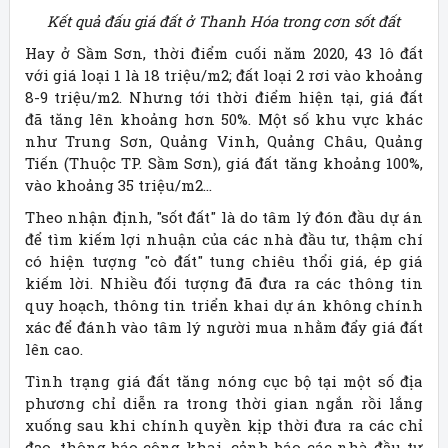
Kết quả đấu giá đất ở Thanh Hóa trong cơn sốt đất
Hay ở Sầm Sơn, thời điểm cuối năm 2020, 43 lô đất
với giá loại 1 là 18 triệu/m2; đất loại 2 rơi vào khoảng
8-9 triệu/m2. Nhưng tới thời điểm hiện tại, giá đất
đã tăng lên khoảng hơn 50%. Một số khu vực khác
như Trung Sơn, Quảng Vinh, Quảng Châu, Quảng
Tiến (Thuộc TP. Sầm Sơn), giá đất tăng khoảng 100%,
vào khoảng 35 triệu/m2...
Theo nhận định, "sốt đất" là do tâm lý đón đầu dự án
để tìm kiếm lợi nhuận của các nhà đầu tư, thậm chí
có hiện tượng "cò đất" tung chiêu thổi giá, ép giá
kiếm lời. Nhiều đối tượng đã đưa ra các thông tin
quy hoạch, thông tin triển khai dự án không chính
xác để đánh vào tâm lý người mua nhằm đẩy giá đất
lên cao.
Tình trạng giá đất tăng nóng cục bộ tại một số địa
phương chỉ diễn ra trong thời gian ngắn rồi lắng
xuống sau khi chính quyền kịp thời đưa ra các chỉ
đạo, thông báo công khai, cảnh báo các nhà đầu tư