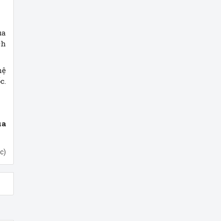
ủa
ch
hệ
c.
ua
c)