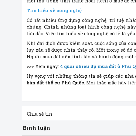
mọi thứ trong tình trạng hoài nghi ở mức độ c
Tìm hiểu về công nghệ
Có rất nhiều ứng dụng công nghệ, trí tuệ nh
chúng. Chính những loại hình công nghệ này 
lừa đảo. Việc tìm hiểu về công nghệ có lẽ là yếu 
Khi đại dịch được kiểm soát, cuộc sống của co
lụy xấu sẽ được nhìn thấy rõ. Một trong số đó 
Người mua đất nên tỉnh táo và hành động một c
>>> Xem ngay:
4 quái chiêu dụ mua đất ở Phú 
Hy vọng với những thông tin sẽ giúp các nhà 
bán đất thổ cư Phú Quốc
. Mọi thắc mắc hãy liê
Chia sẻ tin
Bình luận