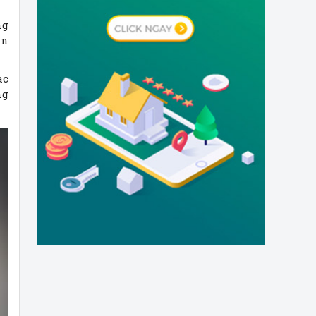
ng
an
ác
ng