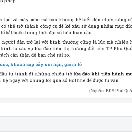
ho phép.
ân tạo và máy móc mà bạn không hề biết đến chức năng c
có thể trở thành công cụ để kẻ xấu sử dụng nhằm mục đí
tố bắt buộc trong thời đại số hóa toàn cầu.
n người dần trở lại với bình thường cũng là lúc mà nhiều 
chính là các vụ lừa đảo trên thị trường đất nền TP Phú Quố
ách cẩn thận để hạn chế rủi ro.
Quốc, khách sập bẫy ôm hận, gánh lỗ
đầu tư tránh đi những chiêu trò
lừa đảo khi tiến hành m
n hệ ngay với chúng tôi qua số Hotline để được tư vấn.
(Nguồn: BDS Phú Quố