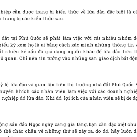
iệp cần được trang bị kiến thức về lừa đảo, đặc biệt là c
 trang bị các kiến thức sau:
 đất tại Phú Quốc sẽ phải làm việc với rất nhiều nhóm đ
hiểu kỹ xem họ là ai bằng cách xác minh những thông tin 
rất nhiều kẻ xấu đã giả dạng người khác để lừa đảo trên t
hủ quan. Chỉ nên tin tưởng vào những sàn giao dịch bất độ
ỷ lệ lừa đảo và gian lận trên thị trường nhà đất Phú Quốc. 
 khuyến khích các nhân viên làm việc với các doanh nghi
hiệp đó lừa đảo. Khi đó, lợi ích của nhân viên sẽ bị đe d
 động sản đảo Ngọc ngày càng gia tăng, bạn cần đặc biệt chú
 thể chắc chắn về những thứ sẽ xảy ra, do đó, hãy luôn đ