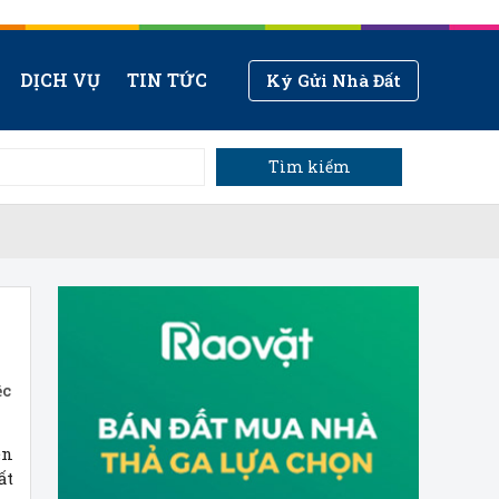
DỊCH VỤ
TIN TỨC
Ký Gửi Nhà Đất
Tìm kiếm
ệc
ên
ất