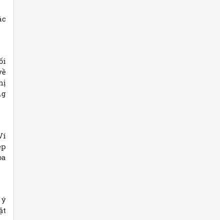
ác
ối
về
hị
ng
Ví
ệp
ọa
 ý
ặt