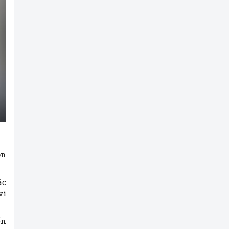
ốn
ác
vì
ến