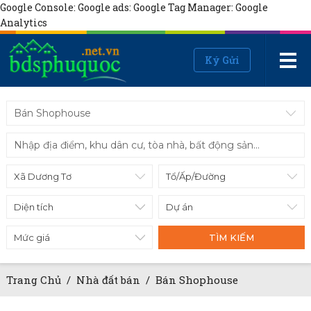
Google Console:
Google ads:
Google Tag Manager:
Google
Analytics
Ký Gửi
Bán Shophouse
Diện tích
Mức giá
TÌM KIẾM
Trang Chủ
/
Nhà đất bán
/
Bán Shophouse