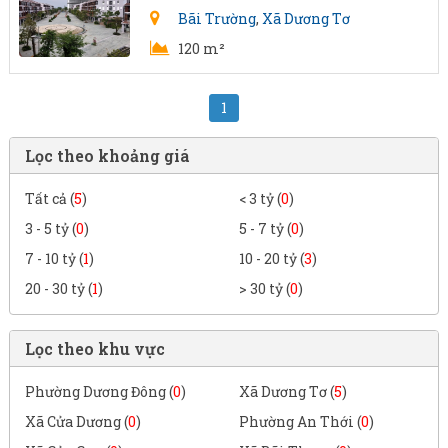
Bãi Trường
,
Xã Dương Tơ
120 m²
1
Lọc theo khoảng giá
Tất cả (
5
)
< 3 tỷ (
0
)
3 - 5 tỷ (
0
)
5 - 7 tỷ (
0
)
7 - 10 tỷ (
1
)
10 - 20 tỷ (
3
)
20 - 30 tỷ (
1
)
> 30 tỷ (
0
)
Lọc theo khu vực
Phường Dương Đông (
0
)
Xã Dương Tơ (
5
)
Xã Cửa Dương (
0
)
Phường An Thới (
0
)