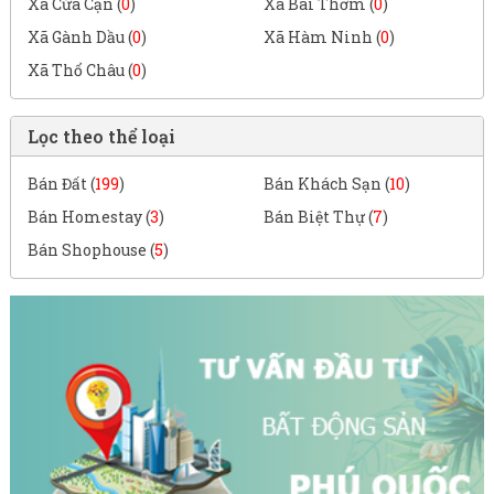
Xã Cửa Cạn (
0
)
Xã Bãi Thơm (
0
)
Xã Gành Dầu (
0
)
Xã Hàm Ninh (
0
)
Xã Thổ Châu (
0
)
Lọc theo thể loại
Bán Đất (
199
)
Bán Khách Sạn (
10
)
Bán Homestay (
3
)
Bán Biệt Thự (
7
)
Bán Shophouse (
5
)