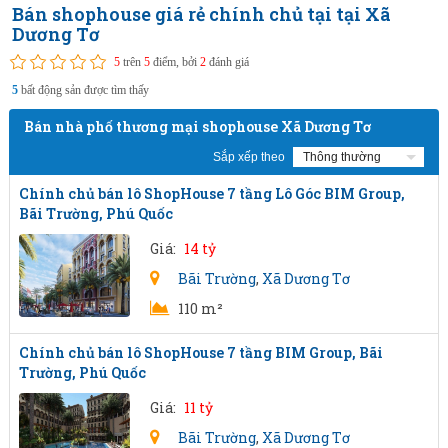
Bán shophouse giá rẻ chính chủ tại tại Xã
Dương Tơ
5
trên
5
điểm, bởi
2
đánh giá
5
bất động sản được tìm thấy
Bán nhà phố thương mại shophouse Xã Dương Tơ
Sắp xếp theo
Chính chủ bán lô ShopHouse 7 tầng Lô Góc BIM Group,
Bãi Trường, Phú Quốc
Giá:
14 tỷ
Bãi Trường
,
Xã Dương Tơ
110 m²
Chính chủ bán lô ShopHouse 7 tầng BIM Group, Bãi
Trường, Phú Quốc
Giá:
11 tỷ
Bãi Trường
,
Xã Dương Tơ