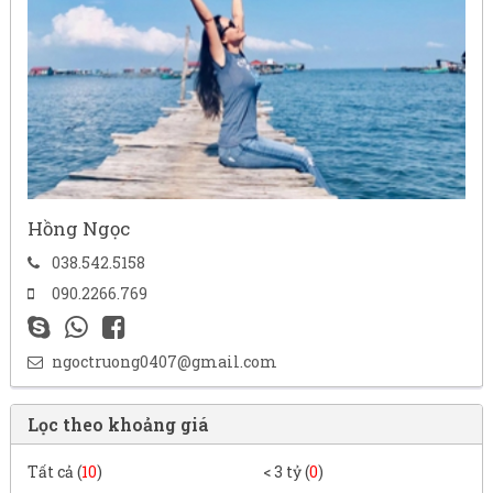
Hồng Ngọc
038.542.5158
090.2266.769
ngoctruong0407@gmail.com
Lọc theo khoảng giá
Tất cả (
10
)
< 3 tỷ (
0
)