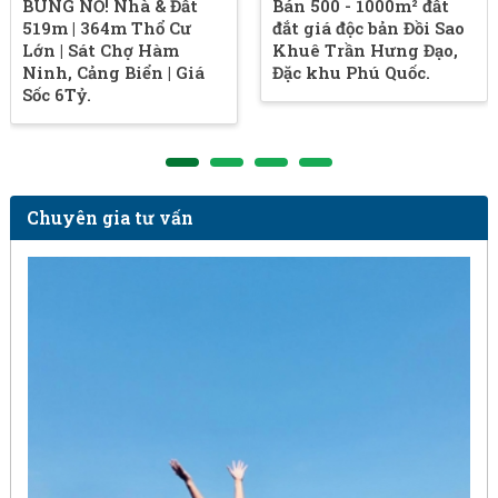
BÙNG NỔ! Nhà & Đất
Bán 500 - 1000m² đất
519m | 364m Thổ Cư
đắt giá độc bản Đồi Sao
Lớn | Sát Chợ Hàm
Khuê Trần Hưng Đạo,
Ninh, Cảng Biển | Giá
Đặc khu Phú Quốc.
Sốc 6Tỷ.
Chuyên gia tư vấn