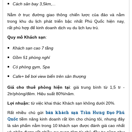
Cách sân bay 3,5km,...
Nằm ở trục đường giao thông chiến lược của đảo và nằm
trong khu du lịch phát triển bậc nhất Phú Quốc hiện nay,
rất phù hợp để kinh doanh dịch vụ du lịch lưu trú.
Quy mô Khách sạn
:
Khách sạn cao 7 tầng
Gồm 51 phòng nghỉ
Có phòng gym, Spa
Cafe+ bể bơi view biển trên sân thượng
Giá cho thuê phòng hiện tại
: giá trung bình từ 1,5 tr -
2tr/phòng/đêm. Hiệu suất 80%/năm.
Lợi nhuận:
từ việc khai thác Khách sạn không dưới 20%.
bán khách sạn Trần Hưng Đạo Phú
Rất nhiều chủ gửi
Quốc
tiềm năng kinh doanh rất lớn cho chúng tôi, nhưng đây
là sản phẩm nằm trong 10 khách sạn được đánh giá cao nhất
và nhận được rất nhiều sự quan tâm từ chủ đầu tư cũng như