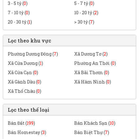
3 - 5 tỷ (
0
)
5 - 7 tỷ (
0
)
7 - 10 tỷ (
0
)
10 - 20 tỷ (
2
)
20 - 30 tỷ (
1
)
> 30 tỷ (
7
)
Lọc theo khu vực
Phường Dương Đông (
7
)
Xã Dương Tơ (
2
)
Xã Cửa Dương (
1
)
Phường An Thới (
0
)
Xã Cửa Cạn (
0
)
Xã Bãi Thơm (
0
)
Xã Gành Dầu (
0
)
Xã Hàm Ninh (
0
)
Xã Thổ Châu (
0
)
Lọc theo thể loại
Bán Đất (
199
)
Bán Khách Sạn (
10
)
Bán Homestay (
3
)
Bán Biệt Thự (
7
)