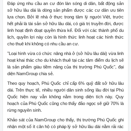
Đáp ứng nhu cầu an cư đón làn sóng di dân, bất động sản
sở hữu lâu dài là dòng sản phẩm được các cư dân ưu tiên
lựa chọn. Bởi lẽ nhà ở thực trong tâm lý người Việt, trước
hết phải là tài sản sở hữu lâu dài, có giá trị truyền đời, được
linh hoạt định đoạt quyền thừa kế. Đối với các thành phố du
lịch, quyền lợi này còn là hình thức linh hoạt các hình thức
cho thuê khi không có nhu cầu an cư.
"Loại hình vừa có chức năng nhà ở (sở hữu lâu dài) vừa linh
hoạt khai thác cho du khách thuê tại các tâm điểm du lịch sẽ
là sản phẩm giàu tiềm năng của thị trường Phú Quốc", đại
diện NamGroup chia sẻ.
Theo quy hoạch, Phú Quốc chỉ cấp 6% quỹ đất sở hữu lâu
dài. Trên thực tế, nhiều người dân sinh sống lâu đời tại Phú
Quốc hiện nay vẫn không nằm trong diện tích này. Quy
hoạch của Phú Quốc cũng cho thấy đảo ngọc sẽ giữ 70% là
rừng nguyên sinh.
Khảo sát của NamGroup cho thấy, thị trường Phú Quốc ghi
nhận một số ít căn hộ có pháp lý sở hữu lâu dài nằm rải rác