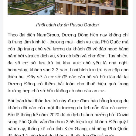
Phối cảnh dự án Passo Garden.
Theo đại diện NamGroup, Dương Đông hiện nay không chỉ
là trung tâm kinh tế - thương mại - dịch vụ của Phú Quốc mà
còn tập trung chủ yếu lượng du khách đổ về đảo ngọc hàng
năm bởi vừa có dịch vụ, vừa có biển và chợ đêm. Tuy nhiên,
đa số cơ sở lưu trú tại khu vực chủ yếu là nhà nghỉ,
homestay, khách sạn 2-3 sao. Loại hình lưu trú cao cấp còn
thiếu hụt. Đây sẽ là cơ sở để các căn hộ sở hữu lâu dài tại
Dương Đông có thêm bài toán cho thuê hiệu quả trong
trường hợp chủ sở hữu không có nhu cầu an cư.
Bài toán khai thác lưu trú này được đảm bảo bằng lượng du
khách dồi dào của một thị trường du lịch dẫn đầu cả nước.
Bởi lẽ thống kê năm 2020 dù du lịch bị ảnh hưởng bởi Covid
song Phú Quốc vẫn đón hơn 3,55 triệu lượt khách. Đến quý I
năm nay, thống kê của tỉnh Kiên Giang, chỉ riêng Phú Quốc
đã đón 1,1 triệu lượt du khách - thuộc top đầu cả nước.