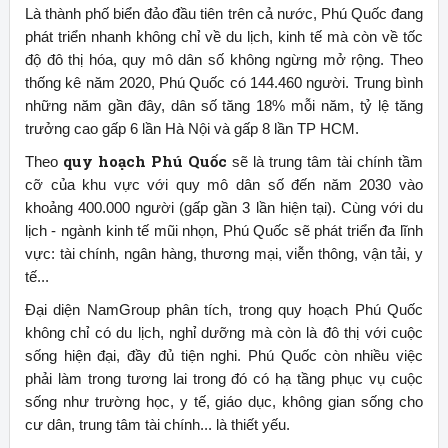
Là thành phố biển đảo đầu tiên trên cả nước, Phú Quốc đang
phát triển nhanh không chỉ về du lịch, kinh tế mà còn về tốc
độ đô thị hóa, quy mô dân số không ngừng mở rộng. Theo
thống kê năm 2020, Phú Quốc có 144.460 người. Trung bình
những năm gần đây, dân số tăng 18% mỗi năm, tỷ lệ tăng
trưởng cao gấp 6 lần Hà Nội và gấp 8 lần TP HCM.
quy hoạch Phú Quốc
Theo
sẽ là trung tâm tài chính tầm
cỡ của khu vực với quy mô dân số đến năm 2030 vào
khoảng 400.000 người (gấp gần 3 lần hiện tại). Cùng với du
lịch - ngành kinh tế mũi nhọn, Phú Quốc sẽ phát triển đa lĩnh
vực: tài chính, ngân hàng, thương mại, viễn thông, vận tải, y
tế...
Đại diện NamGroup phân tích, trong quy hoạch Phú Quốc
không chỉ có du lịch, nghỉ dưỡng mà còn là đô thị với cuộc
sống hiện đại, đầy đủ tiện nghi. Phú Quốc còn nhiều việc
phải làm trong tương lai trong đó có hạ tầng phục vụ cuộc
sống như trường học, y tế, giáo dục, không gian sống cho
cư dân, trung tâm tài chính... là thiết yếu.