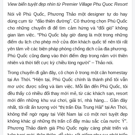
View biển tuyệt đẹp nhìn từ Premier Village Phu Quoc Resort
Nói về Phú Quốc, Phương Thảo một designer tự do hay
dùng cụm từ “đảo thiên đường". Cô thường chọn Phú Quốc
cho những chuyến đi để tìm cảm hứng và “đổi gió" không
gian làm việc. “Phú Quốc bây giờ đang là một trong những
điểm du lịch cho phép mở cửa đón khách quốc tế nên tôi rất
yên tâm về các biện pháp phòng chống dịch của địa phương.
Phú Quốc cũng đang vào thời điểm đẹp trong năm với thiên
nhiên và thời tiết cực kỳ chiều lòng người" – Thảo nói.
Trong chuyến đi gần đây, cô chọn ở trong một căn homestay
tại An Thới. “Hiện tại, Phú Quốc chính là thành phố tôi vẫn
mơ ước được sống và làm việc. Mỗi lần đến Phú Quốc, tôi
đều thấy có nhiều đổi thay mới mẻ, từ các khách sạn, resort
mới đến những khu vui chơi, giải trí, nhà hàng… Gần đây
nhất, tôi rất ấn tượng với “thị trấn Địa Trung Hải” tại An Thới,
không thể ngờ ngay tại Việt Nam lại có một nơi tuyệt đẹp
không khác gì những thị trấn cổ đầy màu sắc của nước Ý”.
Phương Thảo đánh giá Phú Quốc ngày càng phát triển và
luôn tươi mới, thân thiện, dễ chịu, rất giống như sự phát triển