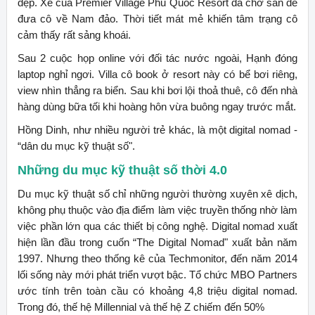
đẹp. Xe của Premier Village Phu Quoc Resort đã chờ sẵn để
đưa cô về Nam đảo. Thời tiết mát mẻ khiến tâm trạng cô
cảm thấy rất sảng khoái.
Sau 2 cuộc họp online với đối tác nước ngoài, Hạnh đóng
laptop nghỉ ngơi. Villa cô book ở resort này có bể bơi riêng,
view nhìn thẳng ra biển. Sau khi bơi lội thoả thuê, cô đến nhà
hàng dùng bữa tối khi hoàng hôn vừa buông ngay trước mắt.
Hồng Dinh, như nhiều người trẻ khác, là một digital nomad -
“dân du mục kỹ thuật số".
Những du mục kỹ thuật số thời 4.0
Du mục kỹ thuật số chỉ những người thường xuyên xê dịch,
không phụ thuộc vào địa điểm làm việc truyền thống nhờ làm
việc phần lớn qua các thiết bị công nghệ. Digital nomad xuất
hiện lần đầu trong cuốn “The Digital Nomad" xuất bản năm
1997. Nhưng theo thống kê của Techmonitor, đến năm 2014
lối sống này mới phát triển vượt bậc. Tổ chức MBO Partners
ước tính trên toàn cầu có khoảng 4,8 triệu digital nomad.
Trong đó, thế hệ Millennial và thế hệ Z chiếm đến 50%