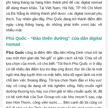
phí hàng tháng tại hàng trăm thành phố để các digital nomad
dễ dàng tham khảo. Tại Việt Nam, Hà Nội, TP Hồ Chí Minh
và Đà Nẵng là những thành phố được các digital nomad yêu
thích. Tuy nhiên gần đây, Phú Quốc đang trở thành điểm đến
ngày càng thăng hạng, do những phát triển vượt bậc về
nhiều mặt.
Phú Quốc - “Đảo thiên đường" của dân digital
nomad
Phú Quốc
cũng là điểm đến đầu tiên Hồng Dinh chọn trở lại
sau một thời gian dài “bó gối" vì giãn cách xã hội. Chia sẻ về
lựa chọn của mình, cô cho biết: “Tôi thích Phú Quốc vì ở đây
có rất nhiều địa điểm lưu trú đáp ứng được thứ tôi cần là một
ngôi nhà đẹp tuyệt nhìn ra mặt biển, bữa tối ngon lành và một
chỗ làm việc thoáng đãng. Tôi lựa chọn Nam đảo vì khu vực
này vô cùng đa dạng về trải nghiệm sống. Nếu muốn nghỉ
dưỡng thượng lưu hay vui chơi giải trí tiêu chuẩn quốc tế, đã
có hệ sinh thái của Sun Group với các khu resort 5 sao, cáp
treo Hòn Thơm, công viên nước…. Bên cạnh đó tôi cũng có
thể đi chợ cá An Thới, ăn hàng quán vỉa hè, hoà cùng cuộc