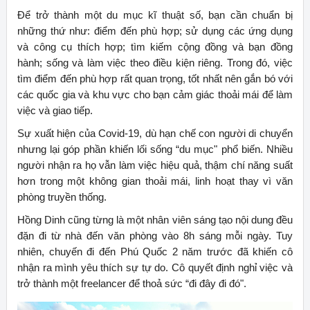
Để trở thành một du mục kĩ thuật số, bạn cần chuẩn bị
những thứ như: điểm đến phù hợp; sử dụng các ứng dụng
và công cụ thích hợp; tìm kiếm cộng đồng và bạn đồng
hành; sống và làm việc theo điều kiện riêng. Trong đó, việc
tìm điểm đến phù hợp rất quan trọng, tốt nhất nên gắn bó với
các quốc gia và khu vực cho bạn cảm giác thoải mái để làm
việc và giao tiếp.
Sự xuất hiện của Covid-19, dù hạn chế con người di chuyển
nhưng lại góp phần khiến lối sống “du mục" phổ biến. Nhiều
người nhận ra họ vẫn làm việc hiệu quả, thậm chí năng suất
hơn trong một không gian thoải mái, linh hoạt thay vì văn
phòng truyền thống.
Hồng Dinh cũng từng là một nhân viên sáng tạo nội dung đều
đặn đi từ nhà đến văn phòng vào 8h sáng mỗi ngày. Tuy
nhiên, chuyến đi đến Phú Quốc 2 năm trước đã khiến cô
nhận ra mình yêu thích sự tự do. Cô quyết định nghỉ việc và
trở thành một freelancer để thoả sức “đi đây đi đó".