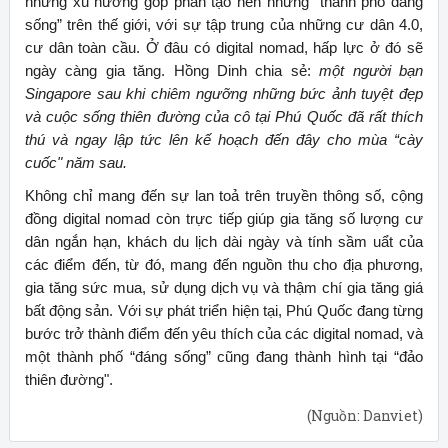
những xu hướng góp phần tạo nên những “thành phố đáng
sống” trên thế giới, với sự tập trung của những cư dân 4.0,
cư dân toàn cầu. Ở đâu có digital nomad, hấp lực ở đó sẽ
ngày càng gia tăng. Hồng Dinh chia sẻ:
một người bạn
Singapore sau khi chiêm ngưỡng những bức ảnh tuyệt đẹp
và cuộc sống thiên đường của cô tại Phú Quốc đã rất thích
thú và ngay lập tức lên kế hoạch đến đây cho mùa “cày
cuốc" năm sau.
Không chỉ mang đến sự lan toả trên truyền thông số, cộng
đồng digital nomad còn trực tiếp giúp gia tăng số lượng cư
dân ngắn hạn, khách du lịch dài ngày và tính sầm uẩt của
các điểm đến, từ đó, mang đến nguồn thu cho địa phương,
gia tăng sức mua, sử dụng dịch vụ và thậm chí gia tăng giá
bất động sản. Với sự phát triển hiện tại, Phú Quốc đang từng
bước trở thành điểm đến yêu thích của các digital nomad, và
một thành phố “đáng sống” cũng đang thành hình tại “đảo
thiên đường".
(Nguồn: Danviet)