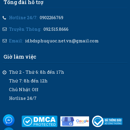
Tổng đài hỗ trợ
Hotline 24/7:
0902266769
Truyền Thông:
092.515.8666
Email:
id.bdsphuquoc.net.vn@gmail.com
Giờ làm việc
Thứ 2 - Thứ 6: 8h đến 17h
Thứ 7: 8h đến 12h
Chủ Nhật: Off
Hotline 24/7