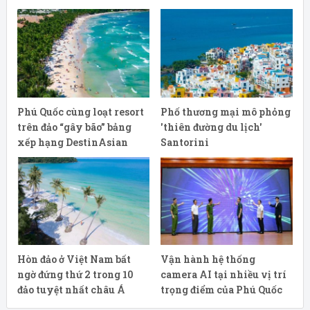
Phú Quốc cùng loạt resort
Phố thương mại mô phỏng
trên đảo “gây bão” bảng
'thiên đường du lịch'
xếp hạng DestinAsian
Santorini
Hòn đảo ở Việt Nam bất
Vận hành hệ thống
ngờ đứng thứ 2 trong 10
camera AI tại nhiều vị trí
đảo tuyệt nhất châu Á
trọng điểm của Phú Quốc