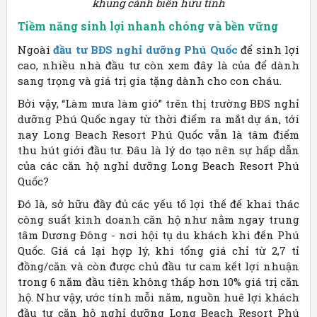
khung cảnh biển hữu tình
Tiềm năng sinh lợi nhanh chóng và bền vững
Ngoài
đầu tư BĐS nghỉ dưỡng Phú Quốc
để sinh lợi
cao, nhiều nhà đầu tư còn xem đây là của để dành
sang trọng và giá trị gia tặng dành cho con cháu.
Bởi vậy, “Làm mưa làm gió” trên thị trường BĐS nghỉ
dưỡng Phú Quốc ngay từ thời điểm ra mắt dự án, tới
nay Long Beach Resort Phú Quốc vẫn là tâm điểm
thu hút giới đầu tư. Đâu là lý do tạo nên sự hấp dẫn
của các căn hộ nghỉ dưỡng Long Beach Resort Phú
Quốc?
Đó là, sở hữu đầy đủ các yếu tố lợi thế để khai thác
công suất kinh doanh căn hộ như nằm ngay trung
tâm Dương Đông - nơi hội tụ du khách khi đến Phú
Quốc. Giá cả lại hợp lý, khi tổng giá chỉ từ 2,7 tỉ
đồng/căn và còn được chủ đầu tư cam kết lợi nhuận
trong 6 năm đầu tiên không thấp hơn 10% giá trị căn
hộ. Như vậy, ước tính mỗi năm, nguồn huê lợi khách
đầu tư căn hộ nghỉ dưỡng Long Beach Resort Phú