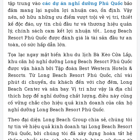
tập trung vào
các dự án nghỉ dưỡng Phú Quốc
bảo
đảm mang lại nguồn lợi nhuận cao, ổn định. Vậy
nên, sở hữu những ưu điểm vượt trội về vị trí, thiết
kế độc đáo, uy tín chủ đầu tư và thương hiệu quản
lý, chính sách cam kết lợi nhuận tốt… Long Beach
Resort Phú Quốc được đánh giá là tài sản đầu tư an
toàn, có sức hấp dẫn lớn.
Tọa lạc ngay mặt biển khu du lịch Bà Kèo Cửa Lấp,
khu căn hộ nghỉ dưỡng Long Beach Resort Phú Quốc
được vận hành bởi Tập đoàn Best Western Hotels &
Resorts. Từ Long Beach Resort Phú Quốc, chỉ vài
phút di chuyển, du khách đến với chợ đêm, Long
Beach Center và sân bay. Vị trí như vậy là địa chỉ
thích hợp để nghỉ dưỡng chất lượng, điều này củng
cố vững chắc cho hiệu quả kinh doanh của căn hộ
nghỉ dưỡng Long Beach Resort Phú Quốc.
Theo đại diện Long Beach Group chia sẻ, chúng tôi
tự tin về hiệu quả kinh doanh tại Long Beach Resort
Phú Quốc, bởi chúng tôi đã xây dựng hoàn tất hệ