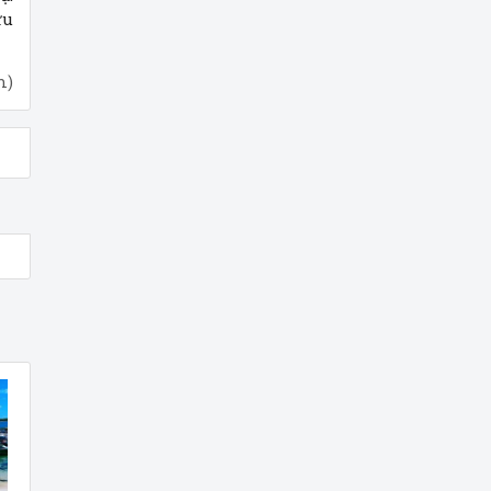
ưu
m)