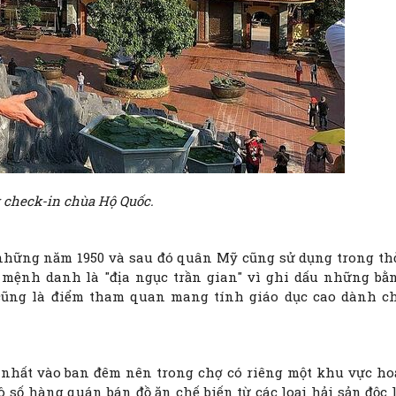
 check-in chùa Hộ Quốc.
những năm 1950 và sau đó quân Mỹ cũng sử dụng trong th
 mệnh danh là "địa ngục trần gian" vì ghi dấu những bằ
 cũng là điểm tham quan mang tính giáo dục cao dành c
hất vào ban đêm nên trong chợ có riêng một khu vực ho
số hàng quán bán đồ ăn chế biến từ các loại hải sản độc l