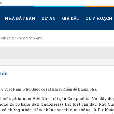
cs
NHÀ ĐẤT BÁN
DỰ ÁN
GIÁ ĐẤT
QUY HOẠCH
uốc
ên ở Việt Nam, Phú Quốc có rất nhiều điểm để khám phá.
ờ biển phía nam Việt Nam, rất gần Campuchia. Nơi đây đư
ông xô bồ bằng Bali (Indonesia). Đặc biệt gần đây, Phú Qu
ế có chứng nhận tiêm chủng vaccine từ tháng 10. Du khá