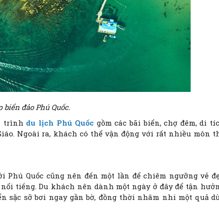
p biển đảo Phú Quốc.
h trình
du lịch Phú Quốc
gồm các bãi biển, chợ đêm, di tí
Giáo. Ngoài ra, khách có thể vận động với rất nhiều môn t
tới Phú Quốc cũng nên đến một lần để chiêm ngưỡng vẻ đ
n nổi tiếng. Du khách nên dành một ngày ở đây để tận hưở
n sặc sỡ bơi ngay gần bờ, đồng thời nhâm nhi một quả d