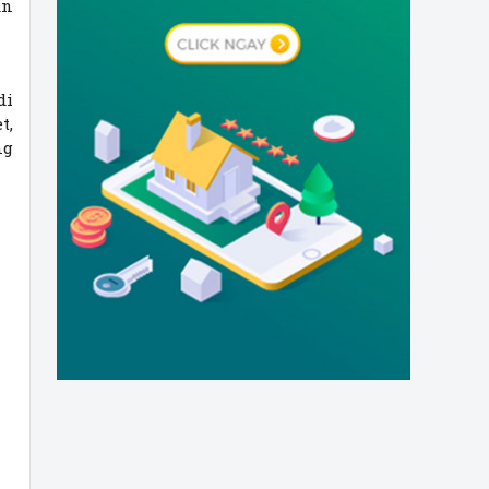
ần
di
t,
ng